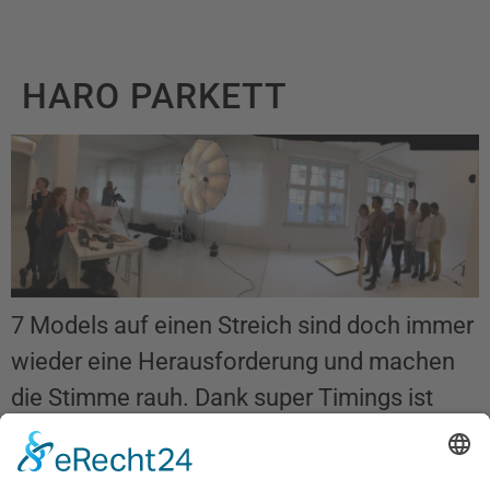
HARO PARKETT
7 Models auf einen Streich sind doch immer
wieder eine Herausforderung und machen
die Stimme rauh. Dank super Timings ist
alles nach 3 Stunden im Kasten und dann
hoffentlich bald auf der Grossfläche.