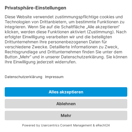
Verschlagwortet
Christoph Gramann
,
Haro
,
Kampagne
,
Parkett
,
Shooting
Alle Fotos © Christoph Gramann
Impressum
Datenschutz