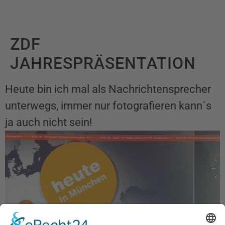
ZDF
JAHRESPRÄSENTATION
Heute bin ich mal als Nachrichtensprecher
unterwegs, immer nur fotografieren kann´s
ja auch nicht sein!