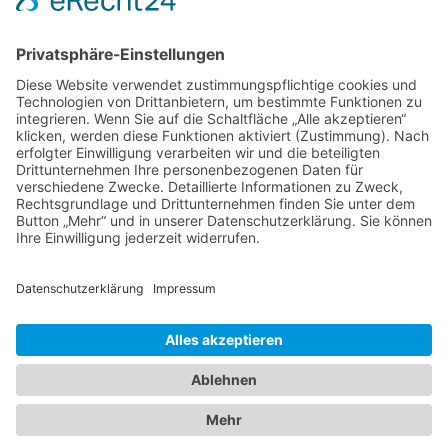
Verschlagwortet
Fernsehen
,
heut journal
,
ZDF
Alle Fotos © Christoph Gramann
Impressum
Datenschutz