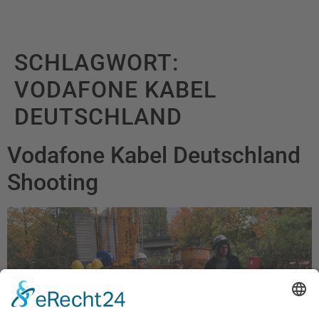
SCHLAGWORT:
VODAFONE KABEL
DEUTSCHLAND
Vodafone Kabel Deutschland
Shooting