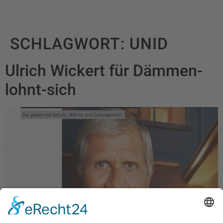
SCHLAGWORT:
UNID
Ulrich Wickert für Dämmen-
lohnt-sich