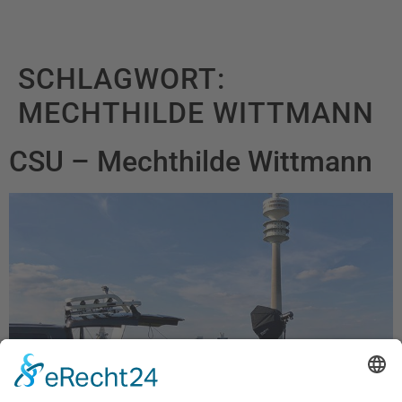
SCHLAGWORT:
MECHTHILDE WITTMANN
CSU – Mechthilde Wittmann