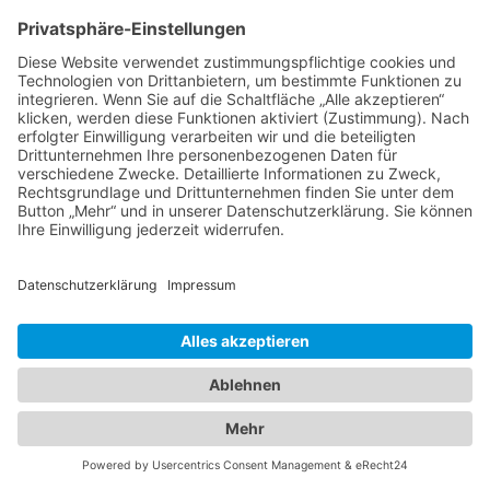
Eine Wahlkampfkampagne zu fotografieren,
kann einem schon alles abverlangen, wenn
man so eine sympathische Powerfrau, wie
Mechthilde, begleitet. Bauernhof, Schule,
Stadtfest, Garten, Olympiapark….
Alle Fotos © Christoph Gramann
Impressum
Datenschutz