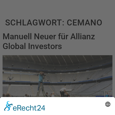
SCHLAGWORT:
CEMANO
Manuell Neuer für Allianz
Global Investors