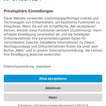
Wer kennt ihn nicht – die österreichische
Antwort auf Helene Fischer. Im Rahmen der
Vorstellung des neuen Heidi Songs, den
Andreas zum Besten geben darf, hatte ich
die Gelegenheit, ihn zu
portraitieren.Chapeau, ein super Typ, ein
echter Charmeur.
Alle Fotos © Christoph Gramann
Impressum
Datenschutz