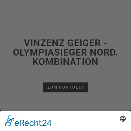
VINZENZ GEIGER -
OLYMPIASIEGER NORD.
KOMBINATION
ZUM PORTOLIO
Alle Fotos © Christoph Gramann
Impressum
Datenschutz