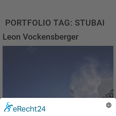
PORTFOLIO TAG:
STUBAI
Leon Vockensberger