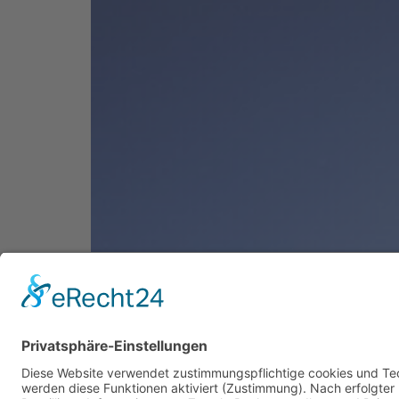
Leon Vockensberger
Alle Fotos © Christoph Gramann