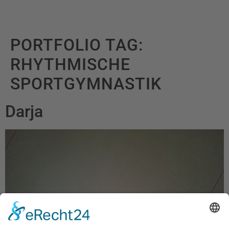
PORTFOLIO TAG:
RHYTHMISCHE
SPORTGYMNASTIK
Darja