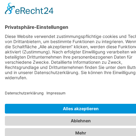
Verschlagwortet
M-
net_Serviceplan_People_Shooting_Christop
Alle Fotos © Christoph Gramann
Impressum
Datenschutz