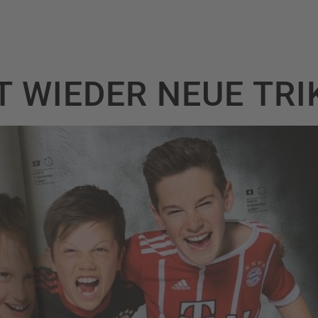
T WIEDER NEUE TRI